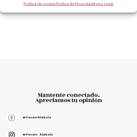
Getxo hosts the best international skating meet
Getxo nazioarteko skate onenaren egoitza
Política de cookies
Política de Privacidad
Aviso Legal
Mantente conectado.
Apreciamos tu opinión
@puentebizkaia
@puente_bizkaia