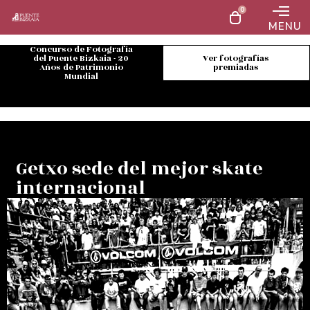
0
MENU
Concurso de Fotografía
del Puente Bizkaia - 20
Ver fotografías
Años de Patrimonio
premiadas
Mundial
Getxo sede del mejor skate
internacional