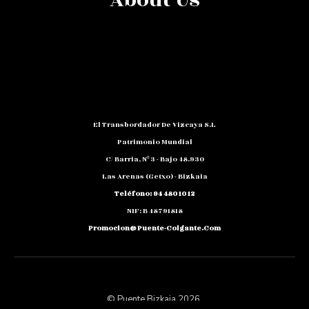
El Transbordador De Vizcaya S.L
Patrimonio Mundial
C/ Barria, Nº 3 - Bajo 48.930
Las Arenas (Getxo) - Bizkaia
Teléfono: 94 480 10 12
NIF: B 48791818
Promocion@puente-Colgante.com
© Puente Bizkaia 2026