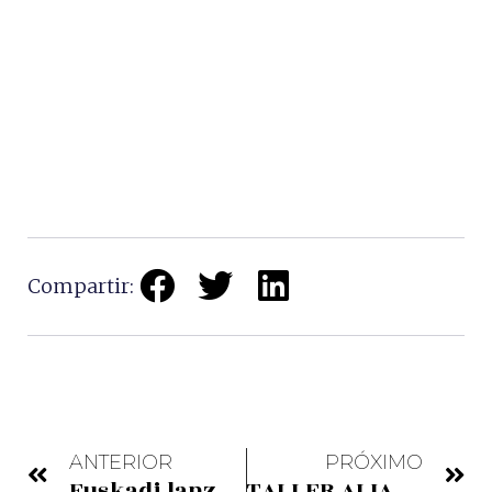
Compartir:
ANTERIOR
PRÓXIMO
Euskadi lanza su primera experiencia de realidad virtual en su portal de turismo
TALLER ALIANZA DE PAISAJES CULTURALES Y SITIOS AFINES DELPATRIMONIO MUNDIAL