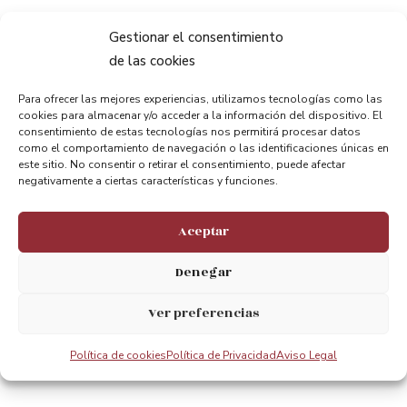
Gestionar el consentimiento
de las cookies
Para ofrecer las mejores experiencias, utilizamos tecnologías como las
Compartir:
cookies para almacenar y/o acceder a la información del dispositivo. El
consentimiento de estas tecnologías nos permitirá procesar datos
como el comportamiento de navegación o las identificaciones únicas en
este sitio. No consentir o retirar el consentimiento, puede afectar
negativamente a ciertas características y funciones.
Aceptar
ANTERIOR
PRÓXIMO
Denegar
Entrevista con Javier Goitia, Asesor Técnico del Puente Bizkaia.
AVISO IMPORTANTE SUBIDA A LA PASARELA
Ver preferencias
Política de cookies
Política de Privacidad
Aviso Legal