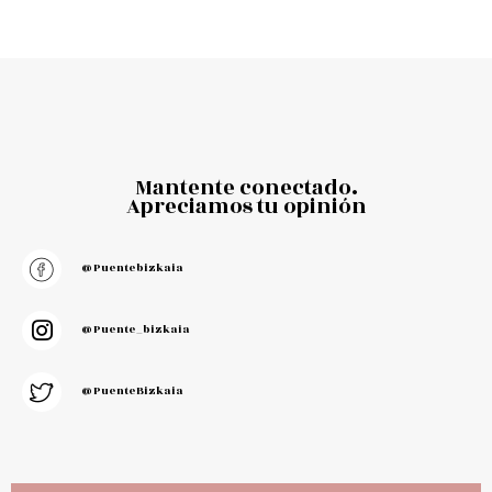
Mantente conectado.
Apreciamos tu opinión
@puentebizkaia
@puente_bizkaia
@PuenteBizkaia