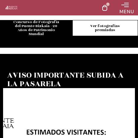
0
MENU
Concurso de Fotografía
del Puente Bizkaia - 20
Ver fotografías
Años de Patrimonio
premiadas
Mundial
AVISO IMPORTANTE SUBIDA A
LA PASARELA