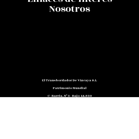
Nosotros
El Transbordador De Vizcaya S.L
Patrimonio Mundial
C/ Barria, Nº 3 - Bajo 48.930
Las Arenas (Getxo) - Bizkaia
Teléfono: 94 480 10 12
NIF: B 48791818
Promocion@puente-Colgante.com